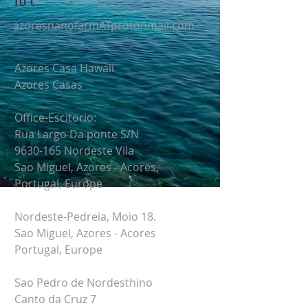
TO C
azoresnanofarmATprotonmail.com
Azores Casa Hawaii
Azores Casas
Office-Escitorio:
Rua Largo Da ponte S/N
9630-165
Nordeste Vila
Sao Miguel, Azores - Acores,
Portugal,
Europe
Nordeste-Pedreia, Moio 18.
Sao Miguel, Azores - Acores
Portugal,
Europe
Sao Pedro de Nordesthino
Canto da Cruz 7